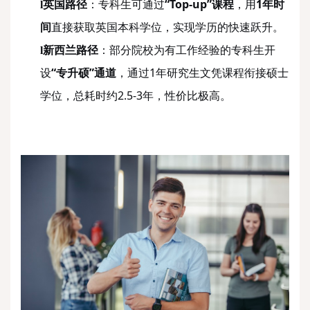
英国路径
：专科生可通过
“Top-up”课程
，用
1年时
l
间
直接获取英国本科学位，实现学历的快速跃升。
新西兰路径
：部分院校为有工作经验的专科生开
l
设
“专升硕”通道
，通过
1年研究生文凭课程衔接硕士
学位，总耗时约2.5-3年，性价比极高。