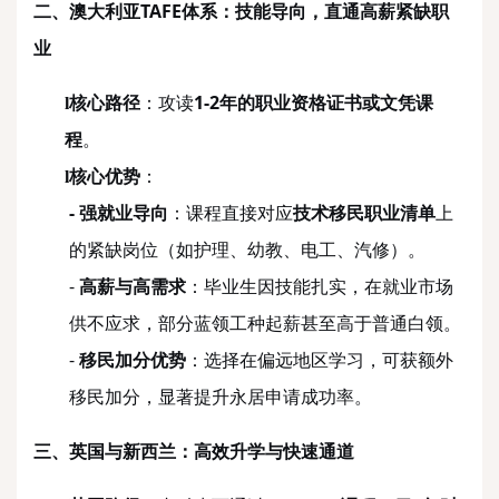
二、澳大利亚
TAFE体系：技能导向，直通高薪紧缺职
业
核心路径
：攻读
1-2年的职业资格证书或文凭课
l
程
。
核心优势
：
l
-
强就业导向
：课程直接对应
技术移民职业清单
上
的紧缺岗位（如护理、幼教、电工、汽修）。
-
高薪与高需求
：毕业生因技能扎实，在就业市场
供不应求，部分蓝领工种起薪甚至高于普通白领。
-
移民加分优势
：选择在偏远地区学习，可获额外
移民加分，显著提升永居申请成功率。
三、英国与新西兰：高效升学与快速通道