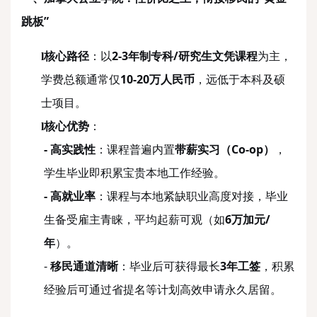
跳板”
核心路径
：以
2-3年制专科/研究生文凭课程
为主，
l
学费总额通常仅
10-20万人民币
，远低于本科及硕
士项目。
核心优势
：
l
-
高实践性
：课程普遍内置
带薪实习（
Co-op）
，
学生毕业即积累宝贵本地工作经验。
-
高就业率
：课程与本地紧缺职业高度对接，毕业
生备受雇主青睐，平均起薪可观（如
6万加元/
年
）。
-
移民通道清晰
：毕业后可获得最长
3年工签
，积累
经验后可通过省提名等计划高效申请永久居留。